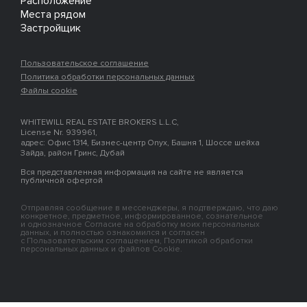
Расположение
Места рядом
Застройщик
Пользовательское соглашение
Политика обработки персональных данных
Файлы cookie
WHITEWILL REAL ESTATE BROKERS L.L.C,
License Nr. 939961,
адрес: Офис 1314, Бизнес-центр Onyx, Башня 1, Шоссе шейха
Зайда, район Гринс, Дубай
Вся представленная информация на сайте не является
публичной офертой
Отправляя сообщение в мессенджеры, я подтверждаю, что даю
конкретное, предметное, информированное, сознательное
и однозначное Согласие на обработку моих персональных
данных, и полностью ознакомился и согласен
с Пользовательским соглашением, Политикой обработки
персональных данных и файлов Cookie.